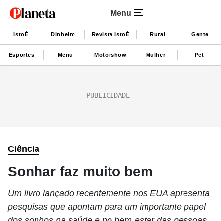
Menu
IstoÉ
Dinheiro
Revista IstoÉ
Rural
Gente
Esportes
Menu
Motorshow
Mulher
Pet
Ciência
Sonhar faz muito bem
Um livro lançado recentemente nos EUA apresenta
pesquisas que apontam para um importante papel
dos sonhos na saúde e no bem-estar das pessoas