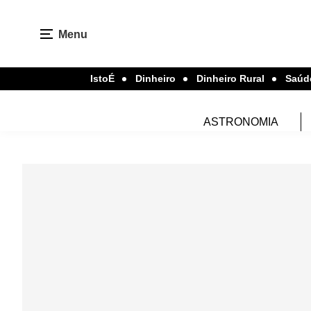
Menu
IstoÉ
Dinheiro
Dinheiro Rural
Saúd
ASTRONOMIA