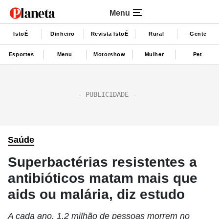
Menu
IstoÉ
Dinheiro
Revista IstoÉ
Rural
Gente
Esportes
Menu
Motorshow
Mulher
Pet
Saúde
Superbactérias resistentes a
antibióticos matam mais que
aids ou malária, diz estudo
A cada ano, 1,2 milhão de pessoas morrem no