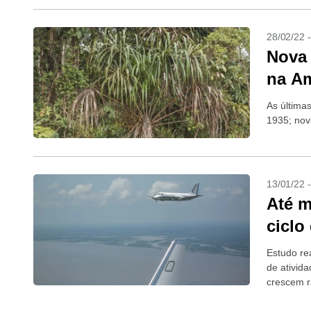
28/02/22 
Nova 
na A
As última
1935; nov
13/01/22 
Até m
ciclo
Estudo re
de ativid
crescem r
das nuve