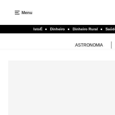
Menu
IstoÉ
Dinheiro
Dinheiro Rural
Saúd
ASTRONOMIA