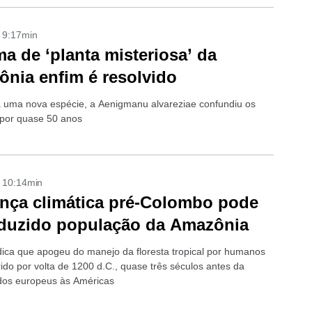
- 9:17min
a de ‘planta misteriosa’ da
nia enfim é resolvido
 uma nova espécie, a Aenigmanu alvareziae confundiu os
s por quase 50 anos
- 10:14min
ça climática pré-Colombo pode
eduzido população da Amazônia
dica que apogeu do manejo da floresta tropical por humanos
rido por volta de 1200 d.C., quase três séculos antes da
dos europeus às Américas