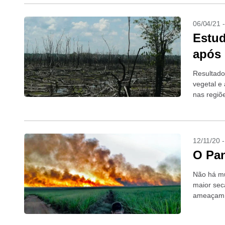
06/04/21 
Estud
após 
Resultado
vegetal e
nas regiõ
vulneráve
12/11/20 
O Pan
Não há mu
maior sec
ameaçam a