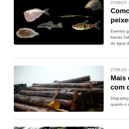
07/03/23 
Como 
peixe
Eventos g
bacias hid
de água 
27/01/23 
Mais 
com 
Degradaçã
quanto o