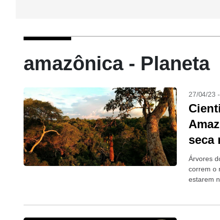
amazônica - Planeta
27/04/23 
Cient
Amazô
seca 
Árvores d
correm o 
estarem n