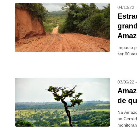
04/10/22 
Estra
grand
Amaz
Impacto p
ser 60 ve
03/06/22 
Amazô
de q
Na Amazôn
no Cerrad
monitora