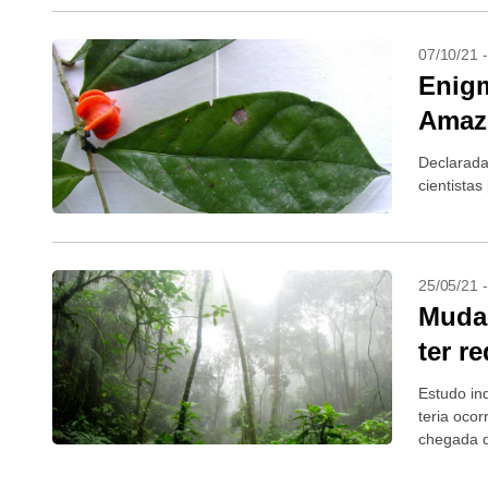
07/10/21 
Enigm
Amazô
Declarada
cientista
25/05/21 
Mudan
ter r
Estudo in
teria ocor
chegada 