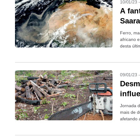
10/01/23 
A fan
Saara
Ferro, ma
africano 
desta últ
09/01/23 
Desm
influ
Jornada d
mais de d
afetando 