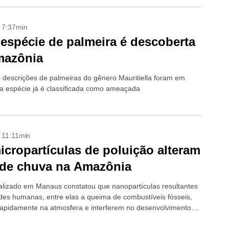
- 7:37min
espécie de palmeira é descoberta
mazônia
s descrições de palmeiras do gênero Mauritiella foram em
a espécie já é classificada como ameaçada
- 11:11min
icropartículas de poluição alteram
 de chuva na Amazônia
alizado em Manaus constatou que nanopartículas resultantes
ades humanas, entre elas a queima de combustíveis fósseis,
apidamente na atmosfera e interferem no desenvolvimento
ns