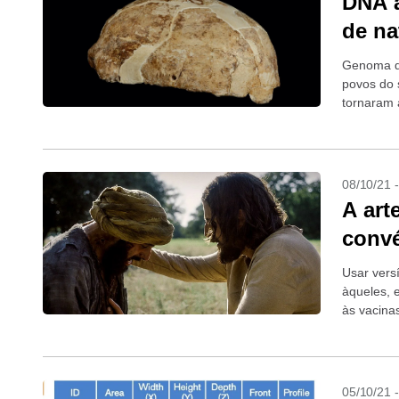
DNA a
de na
Genoma de
povos do s
tornaram 
08/10/21 
A art
convé
Usar versí
àqueles, 
às vacinas
05/10/21 