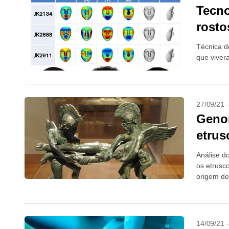
Tecno
rosto
Técnica d
que viver
27/09/21 
Genom
etrus
Análise d
os etrusc
origem de
14/09/21 