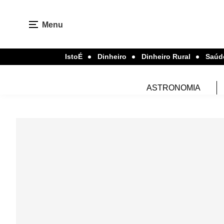
Menu
IstoÉ
Dinheiro
Dinheiro Rural
Saúd
ASTRONOMIA