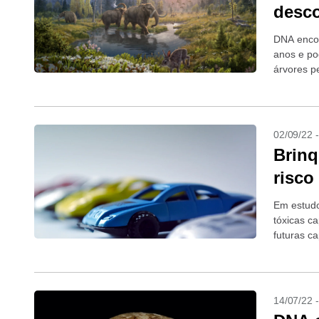
desco
DNA encon
anos e po
árvores p
02/09/22 
Brinq
risco
Em estudo
tóxicas c
futuras c
14/07/22 