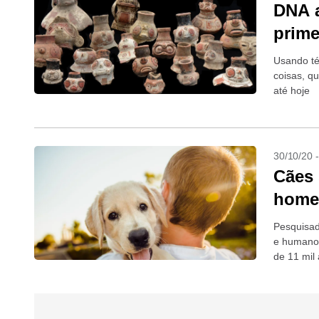
DNA a
prime
Usando té
coisas, q
até hoje
30/10/20 
Cães 
home
Pesquisad
e humanos
de 11 mil