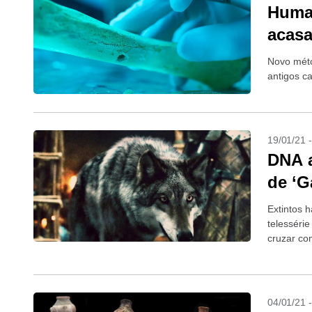
Human
acas
Novo méto
antigos c
19/01/21 
DNA a
de ‘G
Extintos 
telesséri
cruzar co
04/01/21 