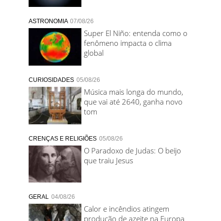
ASTRONOMIA
07/08/26
Super El Niño: entenda como o
fenômeno impacta o clima
global
CURIOSIDADES
05/08/26
Música mais longa do mundo,
que vai até 2640, ganha novo
tom
CRENÇAS E RELIGIÕES
05/08/26
O Paradoxo de Judas: O beijo
que traiu Jesus
GERAL
04/08/26
Calor e incêndios atingem
produção de azeite na Europa