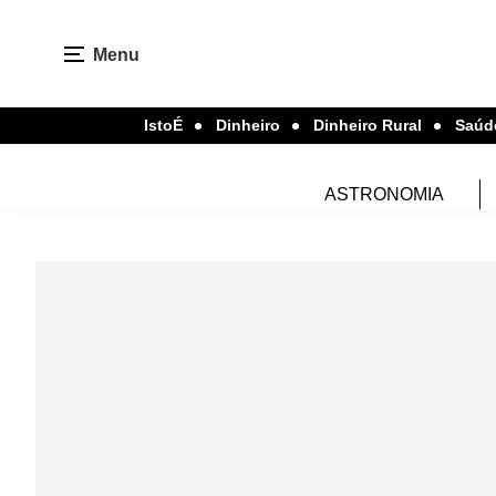
Menu
IstoÉ
Dinheiro
Dinheiro Rural
Saúd
ASTRONOMIA