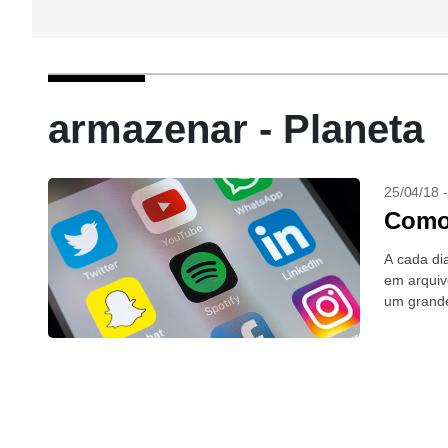
armazenar - Planeta
25/04/18 
Como 
A cada di
em arquiv
um grande