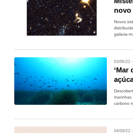
Miste
novo 
Novos sis
distribuí
galáxia-m
03/05/22 
‘Mar 
açúca
Descobert
marinhas 
carbono 
04/03/22 