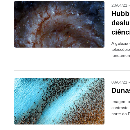
20/04/21 
Hubbl
deslu
ciênc
A galáxia
telescópio
fundament
09/04/21 
Dunas
Imagem ob
contraste
norte do 