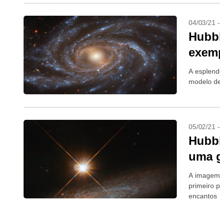
04/03/21 
Hubbl
exem
A esplend
modelo de
05/02/21 
Hubbl
uma g
A imagem 
primeiro 
encantos