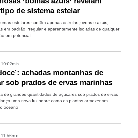
riosas ‘bolhas azuis’ revelam
tipo de sistema estelar
temas estelares contêm apenas estrelas jovens e azuis,
das em padrão irregular e aparentemente isoladas de qualquer
ãe em potencial
- 10:02min
doce’: achadas montanhas de
r sob prados de ervas marinhas
a de grandes quantidades de açúcares sob prados de ervas
lança uma nova luz sobre como as plantas armazenam
no oceano
- 11:56min