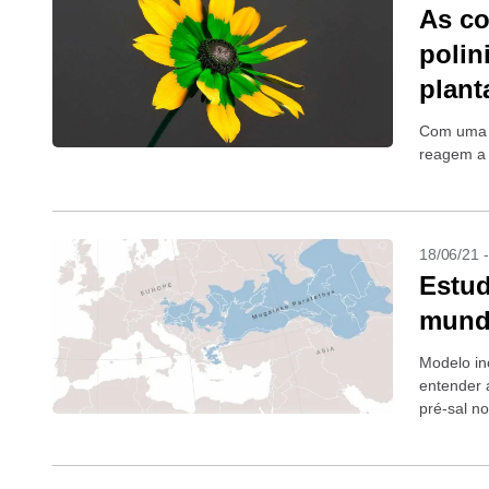
As co
polin
plant
Com uma p
reagem a
18/06/21 
Estud
mund
Modelo in
entender 
pré-sal no