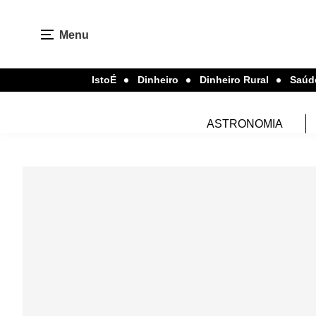
Menu
IstoÉ
Dinheiro
Dinheiro Rural
Saúd
ASTRONOMIA