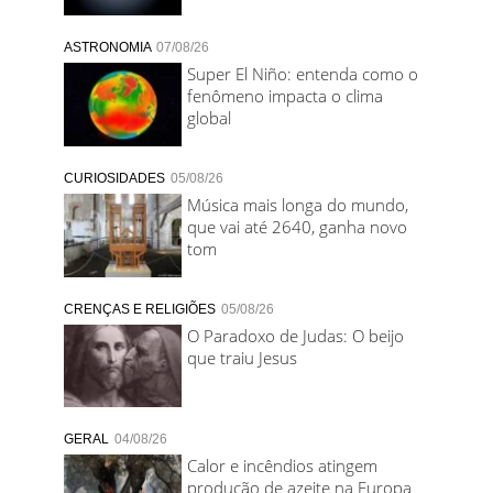
ASTRONOMIA
07/08/26
Super El Niño: entenda como o
fenômeno impacta o clima
global
CURIOSIDADES
05/08/26
Música mais longa do mundo,
que vai até 2640, ganha novo
tom
CRENÇAS E RELIGIÕES
05/08/26
O Paradoxo de Judas: O beijo
que traiu Jesus
GERAL
04/08/26
Calor e incêndios atingem
produção de azeite na Europa