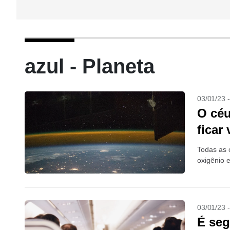
azul - Planeta
03/01/23 
O céu
ficar
Todas as 
oxigênio 
03/01/23 
É seg