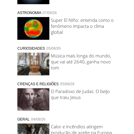
ASTRONOMIA
07/08/26
Super El Niño: entenda como o
fenômeno impacta o clima
global
CURIOSIDADES
05/08/26
Música mais longa do mundo,
que vai até 2640, ganha novo
tom
CRENÇAS E RELIGIÕES
05/08/26
O Paradoxo de Judas: O beijo
que traiu Jesus
GERAL
04/08/26
Calor e incêndios atingem
produção de azeite na Europa