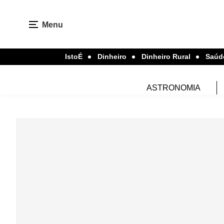
Menu
IstoÉ
Dinheiro
Dinheiro Rural
Saúd
ASTRONOMIA