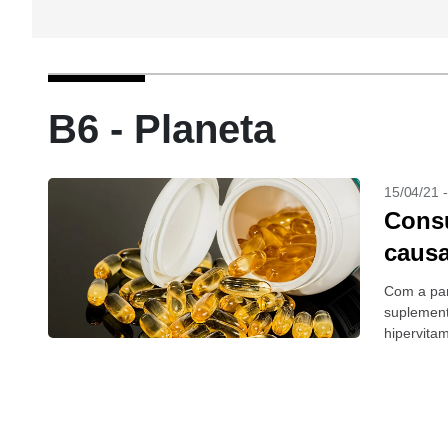
B6 - Planeta
15/04/21 
Consu
causa
Com a pan
suplement
hipervita