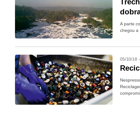
Trech
dobra
A parte c
chegou a 
05/10/18 
Recic
Nespresso 
Reciclage
compromis