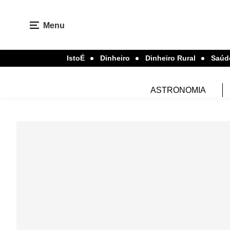
Menu
IstoÉ
Dinheiro
Dinheiro Rural
Saúd
ASTRONOMIA