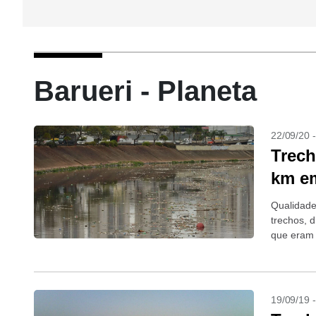
Barueri - Planeta
22/09/20 
Trech
km e
Qualidade 
trechos, 
que eram 
19/09/19 