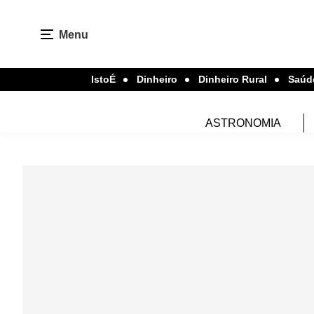
Menu
IstoÉ
Dinheiro
Dinheiro Rural
Saúd
ASTRONOMIA