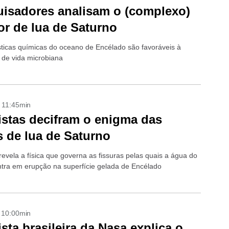
isadores analisam o (complexo)
ior de lua de Saturno
sticas químicas do oceano de Encélado são favoráveis à
a de vida microbiana
- 11:45min
istas decifram o enigma das
as de lua de Saturno
revela a física que governa as fissuras pelas quais a água do
tra em erupção na superfície gelada de Encélado
- 10:00min
ista brasileira da Nasa explica o