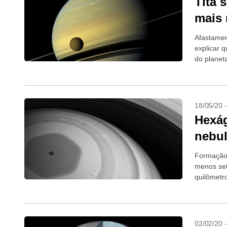
Titã 
mais 
Afastamen
explicar 
do planet
18/05/20 
Hexág
nebul
Formação 
menos set
quilômetr
02/02/20 