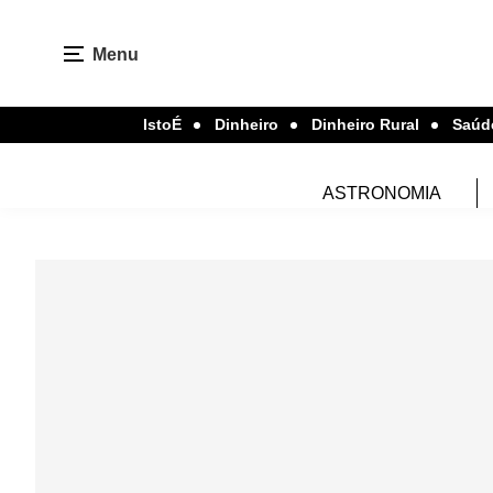
Menu
IstoÉ
Dinheiro
Dinheiro Rural
Saúd
ASTRONOMIA