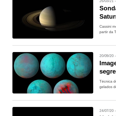
26/03/21 
Sonda
Satu
Cassini m
partir da 
20/09/20 
Imag
segre
Técnica d
gelados d
24/07/20 