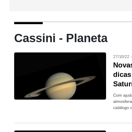
Cassini - Planeta
27/10/22 
Novas
dicas
Satu
Com ajuda
atmosfera
catálogo 
(quando o