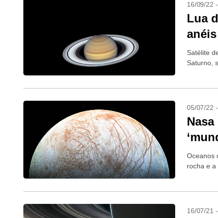
16/09/22 
Lua d
anéis
Satélite 
Saturno, 
05/07/22 
Nasa 
‘mund
Oceanos c
rocha e a
16/07/21 