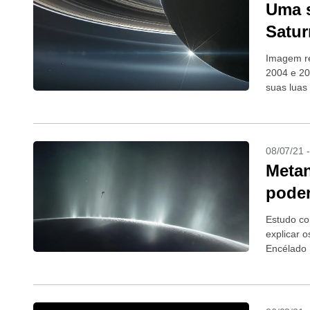
Uma s
Satu
Imagem re
2004 e 20
suas luas
08/07/21 
Metan
poder
Estudo co
explicar 
Encélado