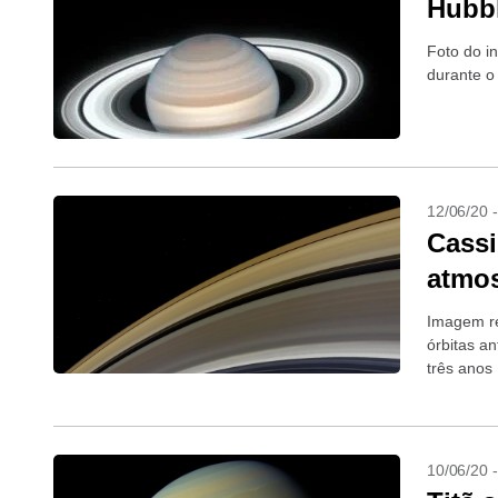
Hubbl
Foto do i
durante o
12/06/20 
Cassi
atmos
Imagem re
órbitas an
três anos
10/06/20 