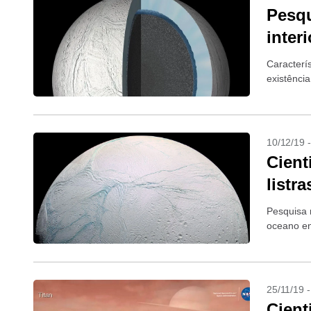
Pesqu
inter
Caracterí
existênci
10/12/19 
Cient
listr
Pesquisa 
oceano en
25/11/19 
Cient