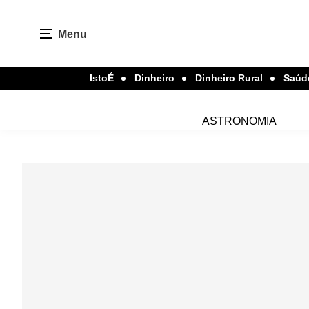
Menu
IstoÉ
Dinheiro
Dinheiro Rural
Saúd
ASTRONOMIA