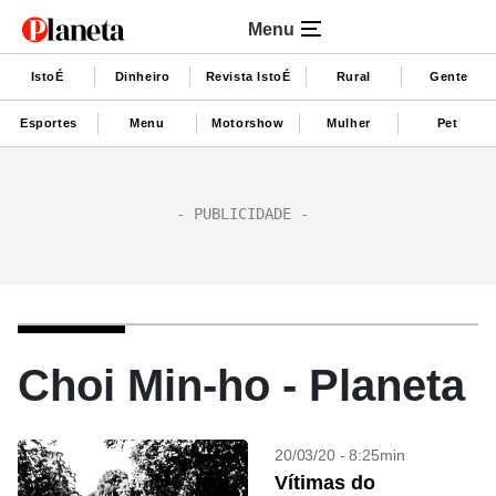
Menu
IstoÉ
Dinheiro
Revista IstoÉ
Rural
Gente
Esportes
Menu
Motorshow
Mulher
Pet
Choi Min-ho - Planeta
20/03/20 - 8:25min
Vítimas do