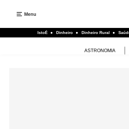
Menu
IstoÉ
Dinheiro
Dinheiro Rural
Saúd
ASTRONOMIA