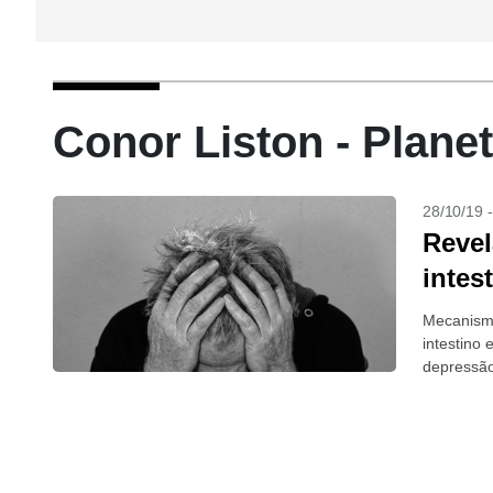
Conor Liston - Plane
28/10/19 
Revel
intes
Mecanismo
intestino
depressão
american