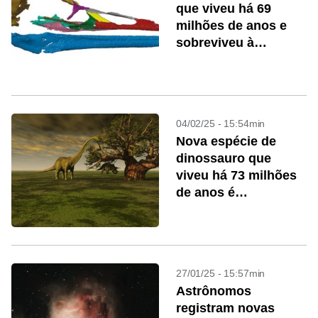
que viveu há 69
milhões de anos e
sobreviveu à
extinção é
descoberto na
Antártida
04/02/25 - 15:54min
Nova espécie de
dinossauro que
viveu há 73 milhões
de anos é
identificada no
México
27/01/25 - 15:57min
Astrônomos
registram novas