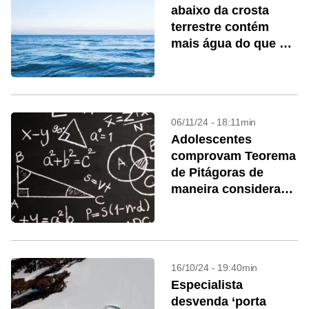
abaixo da crosta
terrestre contém
mais água do que na
superfície do planeta
06/11/24 - 18:11min
Adolescentes
comprovam Teorema
de Pitágoras de
maneira considerada
impossível por mais
de 2 mil anos
16/10/24 - 19:40min
Especialista
desvenda ‘porta