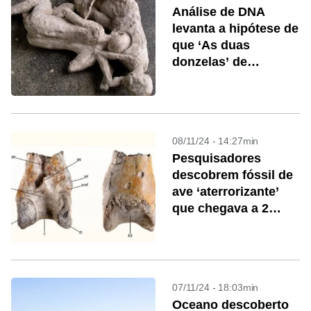
Análise de DNA
levanta a hipótese de
que ‘As duas
donzelas’ de
Pompéia formavam
casal homossexual
08/11/24 - 14:27min
Pesquisadores
descobrem fóssil de
ave ‘aterrorizante’
que chegava a 2
metros de altura
07/11/24 - 18:03min
Oceano descoberto