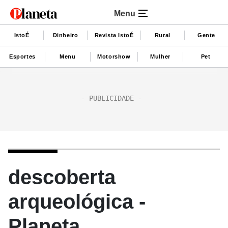
Menu
IstoÉ
Dinheiro
Revista IstoÉ
Rural
Gente
Esportes
Menu
Motorshow
Mulher
Pet
descoberta
arqueológica -
Planeta