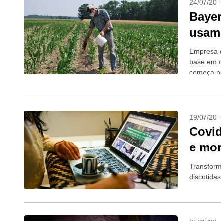
24/07/20 
Bayer
usam 
Empresa é
base em c
começa no
19/07/20 
Covid
e mor
Transform
discutida