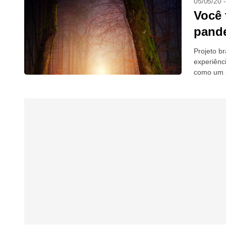
05/05/20 
Você
pande
Projeto br
experiênc
como um 