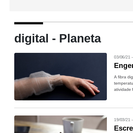
digital - Planeta
03/06/21 
Engen
A fibra d
temperatu
atividade 
19/03/21 
Escre