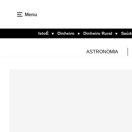
Menu
IstoÉ
Dinheiro
Dinheiro Rural
Saúd
ASTRONOMIA