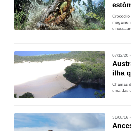
estôm
Crocodilo
megainund
dinossaur
07/12/20 
Austr
ilha 
Chamas de
uma das d
31/08/16 
Ances