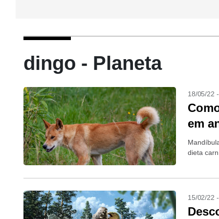
dingo - Planeta
18/05/22 
Como 
em an
Mandíbula
dieta carn
15/02/22 
Desco