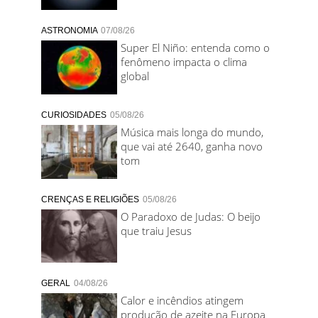
ASTRONOMIA
07/08/26
Super El Niño: entenda como o
fenômeno impacta o clima
global
CURIOSIDADES
05/08/26
Música mais longa do mundo,
que vai até 2640, ganha novo
tom
CRENÇAS E RELIGIÕES
05/08/26
O Paradoxo de Judas: O beijo
que traiu Jesus
GERAL
04/08/26
Calor e incêndios atingem
produção de azeite na Europa