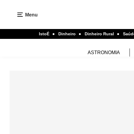
Menu
IstoÉ
Dinheiro
Dinheiro Rural
Saúd
ASTRONOMIA