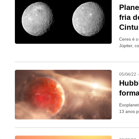
Plane
fria 
Cintu
Ceres é o
Júpiter, 
05/04/22 
Hubbl
form
Exoplanet
13 anos p