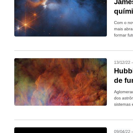
James
quími
Com o nov
mais abra
formar fu
13/12/22 
Hubbl
de f
Aglomerad
dos astrô
sistemas 
09/04/22 