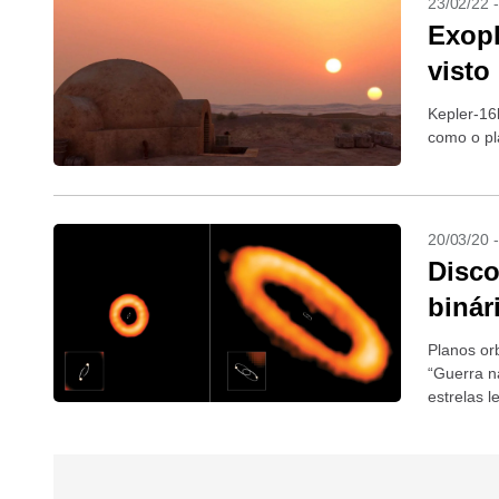
23/02/22 
Exopl
visto
Kepler-16b
como o pl
20/03/20 
Disco
binár
Planos or
“Guerra n
estrelas 