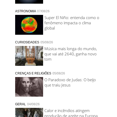
ASTRONOMIA
07/08/26
Super El Niño: entenda como o
fenômeno impacta o clima
global
CURIOSIDADES
05/08/26
Música mais longa do mundo,
que vai até 2640, ganha novo
tom
CRENÇAS E RELIGIÕES
05/08/26
O Paradoxo de Judas: O beijo
que traiu Jesus
GERAL
04/08/26
Calor e incêndios atingem
produção de azeite na Europa