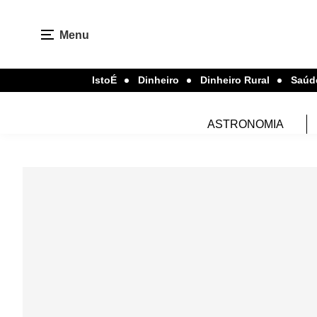
Menu
IstoÉ
Dinheiro
Dinheiro Rural
Saúd
ASTRONOMIA