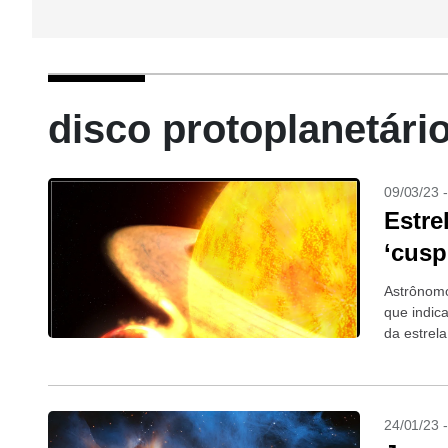
disco protoplanetário
09/03/23 
Estre
‘cusp
Astrônomo
que indic
da estrela
24/01/23 