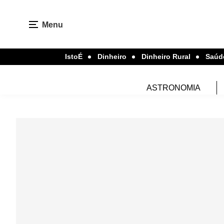
Menu
IstoÉ
Dinheiro
Dinheiro Rural
Saúd
ASTRONOMIA