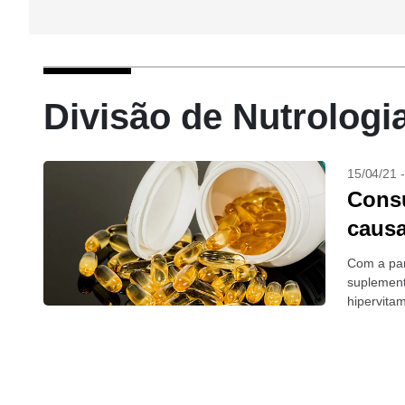
Divisão de Nutrologia
15/04/21 
Consu
causa
Com a pan
suplement
hipervita