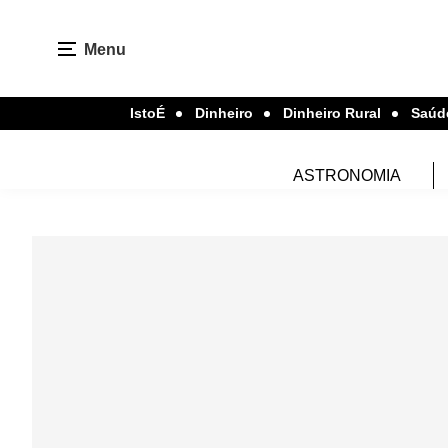
Menu
IstoÉ
Dinheiro
Dinheiro Rural
Saúd
ASTRONOMIA