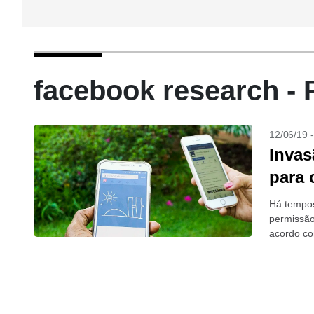
facebook research - 
12/06/19 
Invas
para 
Há tempos
permissão
acordo co
um...