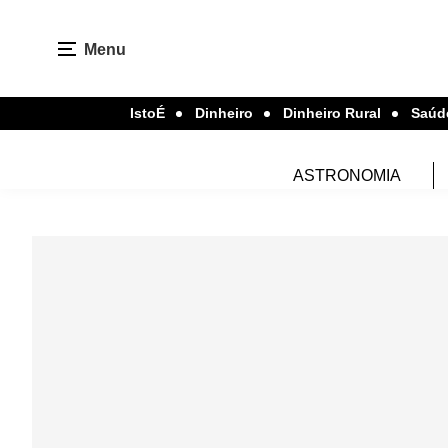
Menu
IstoÉ
Dinheiro
Dinheiro Rural
Saúd
ASTRONOMIA