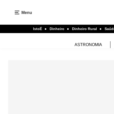
Menu
IstoÉ
Dinheiro
Dinheiro Rural
Saúd
ASTRONOMIA