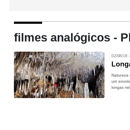
filmes analógicos - P
02/08/18 
Long
Natureza 
um envolv
longas re
conteúdo v