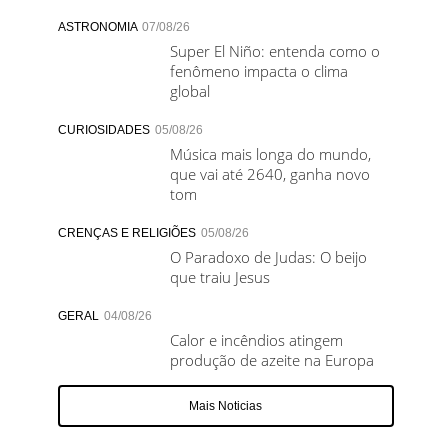
ASTRONOMIA
07/08/26
Super El Niño: entenda como o
fenômeno impacta o clima
global
CURIOSIDADES
05/08/26
Música mais longa do mundo,
que vai até 2640, ganha novo
tom
CRENÇAS E RELIGIÕES
05/08/26
O Paradoxo de Judas: O beijo
que traiu Jesus
GERAL
04/08/26
Calor e incêndios atingem
produção de azeite na Europa
Mais Noticias