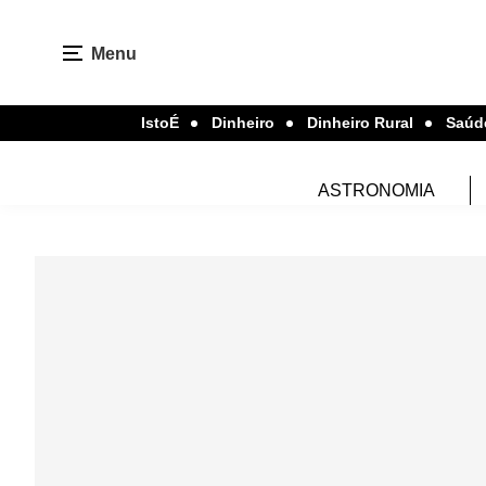
Menu
IstoÉ
Dinheiro
Dinheiro Rural
Saúd
ASTRONOMIA