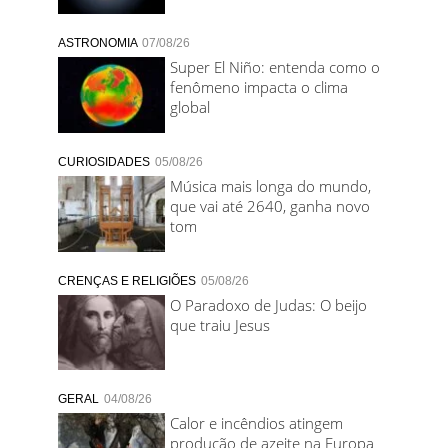
ASTRONOMIA
07/08/26
Super El Niño: entenda como o
fenômeno impacta o clima
global
CURIOSIDADES
05/08/26
Música mais longa do mundo,
que vai até 2640, ganha novo
tom
CRENÇAS E RELIGIÕES
05/08/26
O Paradoxo de Judas: O beijo
que traiu Jesus
GERAL
04/08/26
Calor e incêndios atingem
produção de azeite na Europa