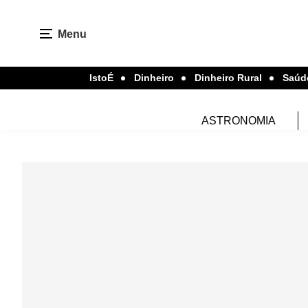
Menu
IstoÉ
Dinheiro
Dinheiro Rural
Saúd
ASTRONOMIA