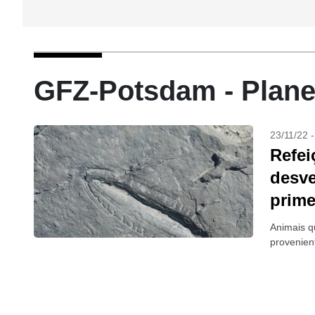
GFZ-Potsdam - Plane
23/11/22 
Refei
desve
prime
Animais q
provenien