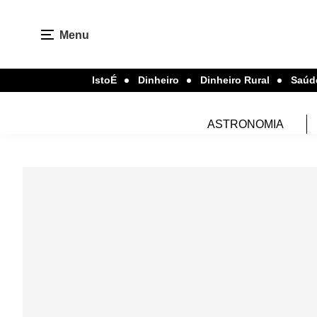
Menu
IstoÉ
Dinheiro
Dinheiro Rural
Saúd
ASTRONOMIA