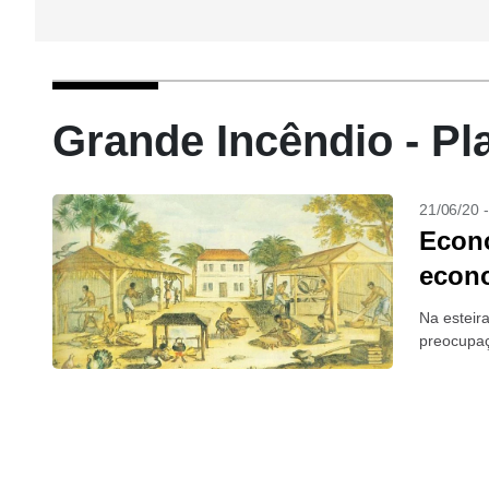
Grande Incêndio - Pl
21/06/20 
Econo
econo
Na esteir
preocupa