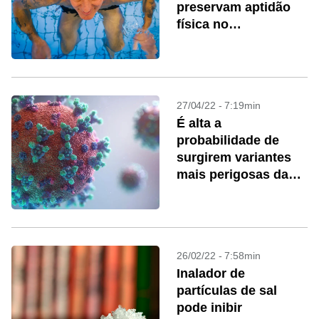
preservam aptidão
física no
envelhecimento
27/04/22 - 7:19min
É alta a
probabilidade de
surgirem variantes
mais perigosas da
covid-19 no futuro
próximo
26/02/22 - 7:58min
Inalador de
partículas de sal
pode inibir