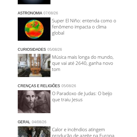
ASTRONOMIA
07/08/26
Super El Niño: entenda como o
fenômeno impacta o clima
global
CURIOSIDADES
05/08/26
Música mais longa do mundo,
que vai até 2640, ganha novo
tom
CRENÇAS E RELIGIÕES
05/08/26
O Paradoxo de Judas: O beijo
que traiu Jesus
GERAL
04/08/26
Calor e incêndios atingem
produção de azeite na Europa