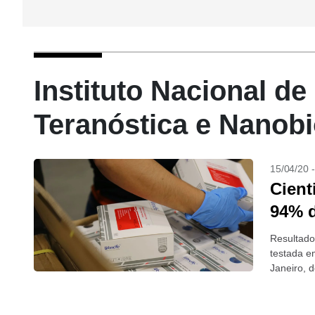
Instituto Nacional d
Teranóstica e Nanobi
15/04/20 
Cient
94% d
Resultados
testada e
Janeiro, d