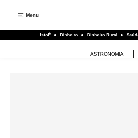
Menu
IstoÉ
Dinheiro
Dinheiro Rural
Saúd
ASTRONOMIA