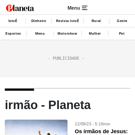
Menu
IstoÉ
Dinheiro
Revista IstoÉ
Rural
Gente
Esportes
Menu
Motorshow
Mulher
Pet
irmão - Planeta
12/09/23 - 5:18min
Os irmãos de Jesus: