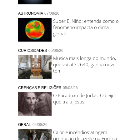
ASTRONOMIA
07/08/26
Super El Niño: entenda como o
fenômeno impacta o clima
global
CURIOSIDADES
05/08/26
Música mais longa do mundo,
que vai até 2640, ganha novo
tom
CRENÇAS E RELIGIÕES
05/08/26
O Paradoxo de Judas: O beijo
que traiu Jesus
GERAL
04/08/26
Calor e incêndios atingem
produção de azeite na Europa