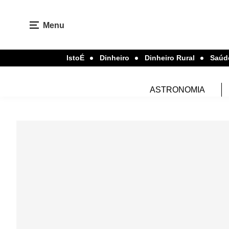
Menu
IstoÉ
Dinheiro
Dinheiro Rural
Saúd
ASTRONOMIA