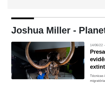
Joshua Miller - Plane
14/06/22 
Presa
evidê
extin
Técnicas i
migratóri