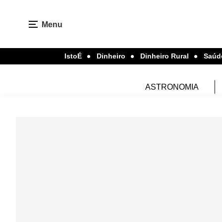
Menu
IstoÉ
Dinheiro
Dinheiro Rural
Saúd
ASTRONOMIA