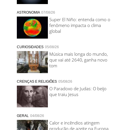
ASTRONOMIA
07/08/26
Super El Niño: entenda como o
fenômeno impacta o clima
global
CURIOSIDADES
05/08/26
Música mais longa do mundo,
que vai até 2640, ganha novo
tom
CRENÇAS E RELIGIÕES
05/08/26
O Paradoxo de Judas: O beijo
que traiu Jesus
GERAL
04/08/26
Calor e incêndios atingem
produção de azeite na Europa