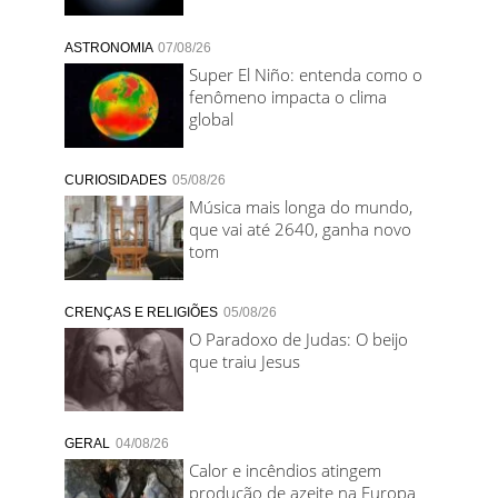
ASTRONOMIA
07/08/26
Super El Niño: entenda como o
fenômeno impacta o clima
global
CURIOSIDADES
05/08/26
Música mais longa do mundo,
que vai até 2640, ganha novo
tom
CRENÇAS E RELIGIÕES
05/08/26
O Paradoxo de Judas: O beijo
que traiu Jesus
GERAL
04/08/26
Calor e incêndios atingem
produção de azeite na Europa