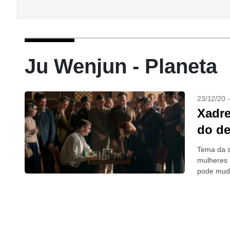
Ju Wenjun - Planeta
23/12/20 
Xadre
do de
Tema da s
mulheres 
pode mud