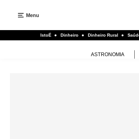
Menu
IstoÉ
Dinheiro
Dinheiro Rural
Saúd
ASTRONOMIA