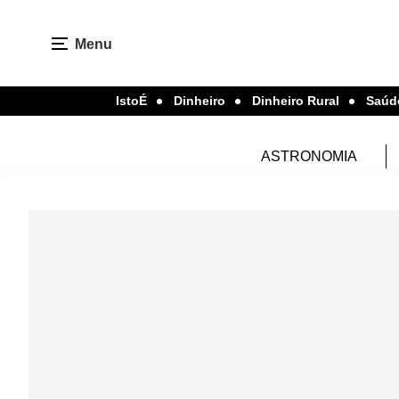
Menu
IstoÉ
Dinheiro
Dinheiro Rural
Saúd
ASTRONOMIA