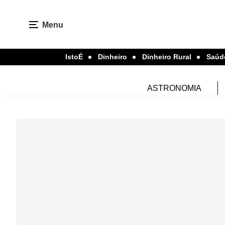
Menu
IstoÉ
Dinheiro
Dinheiro Rural
Saúd
ASTRONOMIA