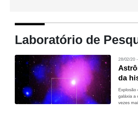
Laboratório de Pesqu
28/02/20 
Astrô
da hi
Explosão 
galáxia a 
vezes mai