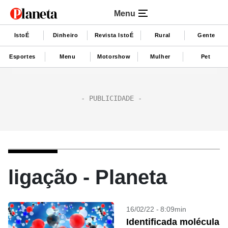
Menu
IstoÉ
Dinheiro
Revista IstoÉ
Rural
Gente
Esportes
Menu
Motorshow
Mulher
Pet
ligação - Planeta
16/02/22 - 8:09min
Identificada molécula