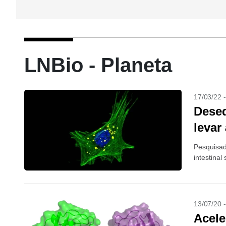
LNBio - Planeta
17/03/22 
Deseq
levar
Pesquisad
intestinal
13/07/20 
Acele