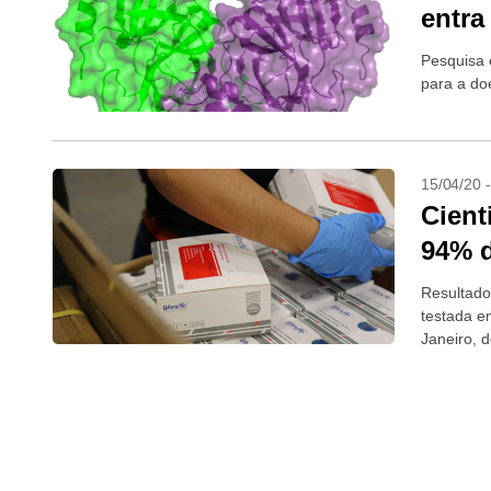
entra
Pesquisa 
para a do
15/04/20 
Cient
94% d
Resultados
testada e
Janeiro, d