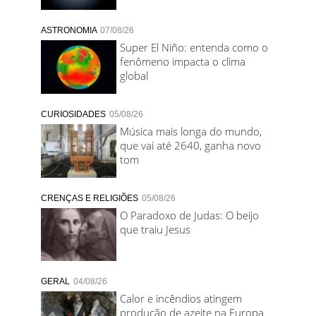
ASTRONOMIA
07/08/26
Super El Niño: entenda como o
fenômeno impacta o clima
global
CURIOSIDADES
05/08/26
Música mais longa do mundo,
que vai até 2640, ganha novo
tom
CRENÇAS E RELIGIÕES
05/08/26
O Paradoxo de Judas: O beijo
que traiu Jesus
GERAL
04/08/26
Calor e incêndios atingem
produção de azeite na Europa