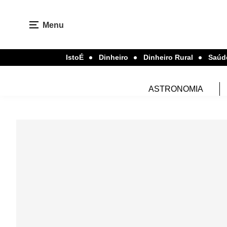
Menu
IstoÉ
Dinheiro
Dinheiro Rural
Saúd
ASTRONOMIA