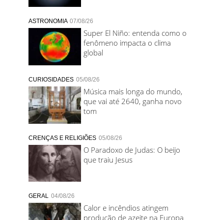
ASTRONOMIA
07/08/26
Super El Niño: entenda como o
fenômeno impacta o clima
global
CURIOSIDADES
05/08/26
Música mais longa do mundo,
que vai até 2640, ganha novo
tom
CRENÇAS E RELIGIÕES
05/08/26
O Paradoxo de Judas: O beijo
que traiu Jesus
GERAL
04/08/26
Calor e incêndios atingem
produção de azeite na Europa