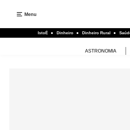
Menu
IstoÉ
Dinheiro
Dinheiro Rural
Saúd
ASTRONOMIA