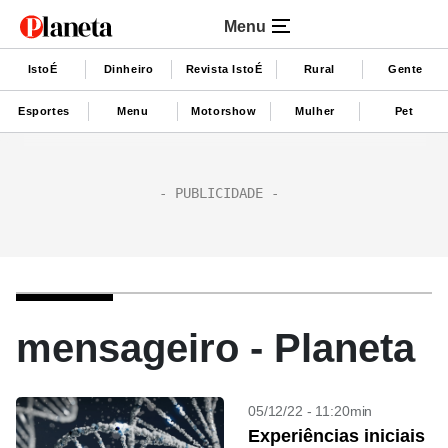
Menu
IstoÉ
Dinheiro
Revista IstoÉ
Rural
Gente
Esportes
Menu
Motorshow
Mulher
Pet
mensageiro - Planeta
05/12/22 - 11:20min
Experiências iniciais