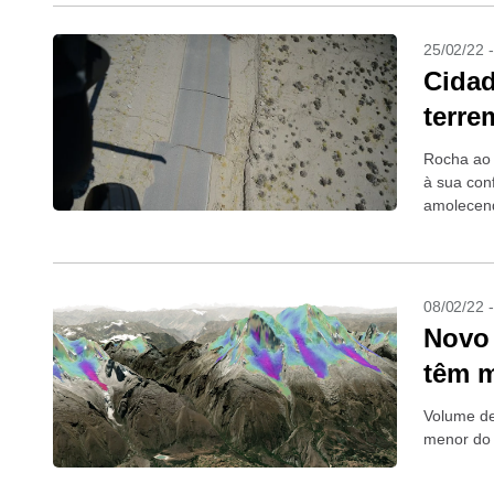
25/02/22 
Cidad
terre
Rocha ao 
à sua con
amolecend
08/02/22 
Novo 
têm m
Volume de
menor do 