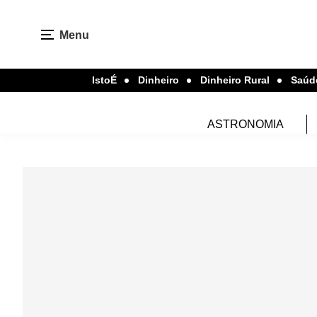
Menu
IstoÉ
Dinheiro
Dinheiro Rural
Saúd
ASTRONOMIA