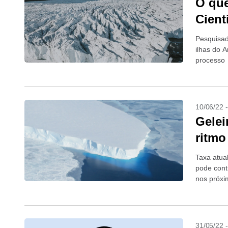
O que
Cient
Pesquisadores
ilhas do 
processo
10/06/22 
Gelei
ritmo
Taxa atua
pode cont
nos próxi
31/05/22 