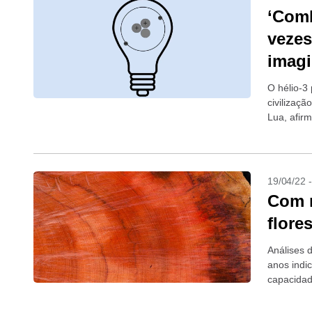
‘Comb
vezes
imag
O hélio-3
civilizaç
Lua, afir
19/04/22 
Com m
flore
Análises 
anos indi
capacidad