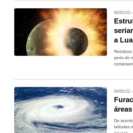
06/01/22 
Estru
seria
a Lua
Resíduos 
perto do 
compreens
04/01/22 
Furac
áreas
De acordo
latitudes