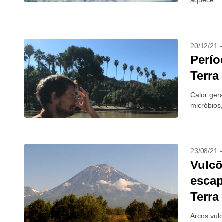
aquece
20/12/21 
Perío
Terra
Calor ger
micróbios
23/08/21 
Vulcõ
escap
Terra
Arcos vul