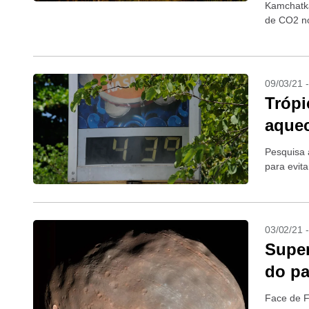
Kamchatka
de CO2 no
09/03/21 
Trópi
aquec
Pesquisa 
para evita
03/02/21 
Super
do pa
Face de F