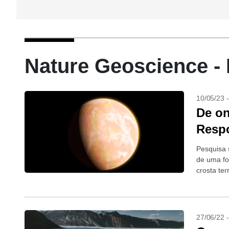
Nature Geoscience - 
10/05/23 
De on
Respo
Pesquisa 
de uma fo
crosta ter
27/06/22 