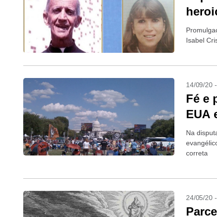
heroi
Promulgaç
Isabel Cr
14/09/20 
Fé e 
EUA 
Na disputa
evangélic
correta
24/05/20 
Parce