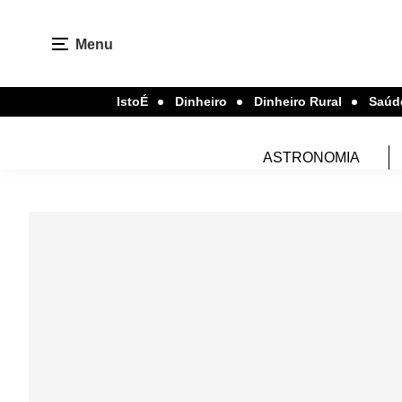
Menu
IstoÉ
Dinheiro
Dinheiro Rural
Saúd
ASTRONOMIA