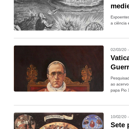
medie
Expoentes
a ciência 
02/03/20 
Vatic
Guerr
Pesquisad
ao acervo
papa Pio X
10/02/20 
Sete 