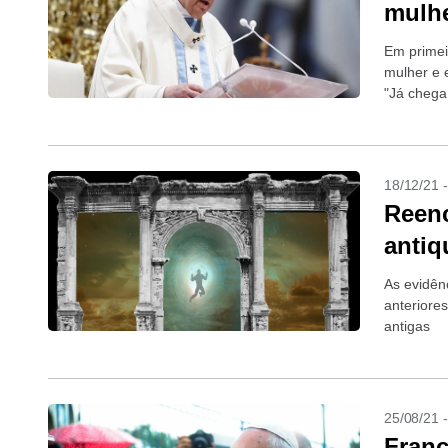
mulhe
Em primei
mulher e 
"Já chega
18/12/21 
Reenc
antiq
As evidên
anteriores
antigas
25/08/21 
Franc