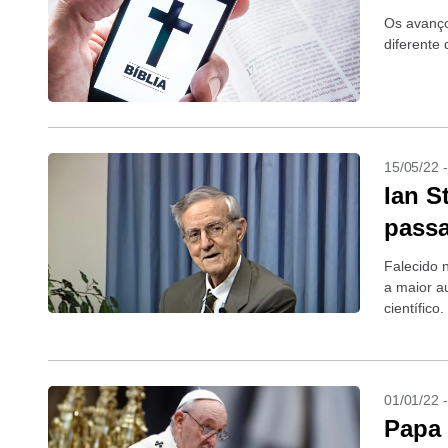
Os avanço
diferente 
15/05/22 
Ian S
pass
Falecido 
a maior a
científic
casos que
01/01/22 
Papa 