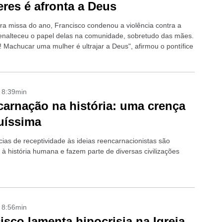
res é afronta a Deus
ra missa do ano, Francisco condenou a violência contra a
enalteceu o papel delas na comunidade, sobretudo das mães.
! Machucar uma mulher é ultrajar a Deus", afirmou o pontífice
- 8:39min
arnação na história: uma crença
uíssima
cias de receptividade às ideias reencarnacionistas são
 à história humana e fazem parte de diversas civilizações
- 8:56min
isco lamenta hipocrisia na Igreja