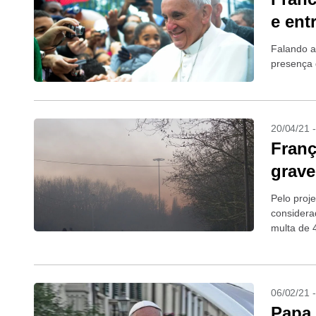
e ent
Falando a
presença d
20/04/21 
Franç
grave
Pelo proj
considera
multa de 
06/02/21 
Papa 