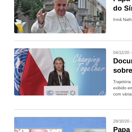
do S
Irmã Nath
04/12/20 
Docum
sobre
Trajetóri
exibido e
com vária
28/10/20 
Papa 