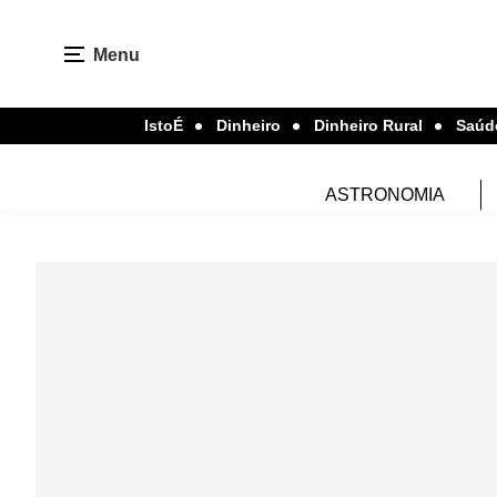
Menu
IstoÉ
Dinheiro
Dinheiro Rural
Saúd
ASTRONOMIA