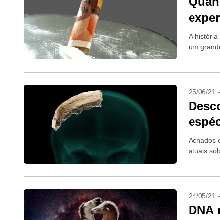
Quan
exper
A históri
um grande
25/06/21 
Desco
espé
Achados 
atuais so
24/05/21 
DNA r