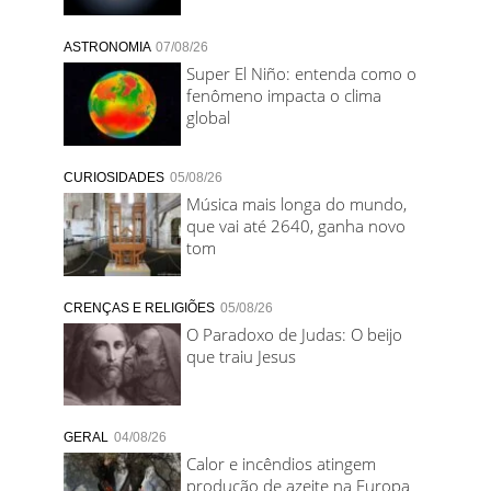
ASTRONOMIA
07/08/26
Super El Niño: entenda como o
fenômeno impacta o clima
global
CURIOSIDADES
05/08/26
Música mais longa do mundo,
que vai até 2640, ganha novo
tom
CRENÇAS E RELIGIÕES
05/08/26
O Paradoxo de Judas: O beijo
que traiu Jesus
GERAL
04/08/26
Calor e incêndios atingem
produção de azeite na Europa