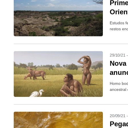
Prime
Orien
Estudos f
restos en
29/10/21 
Nova 
anun
Homo bodo
ancestral
20/09/21 
Pegad