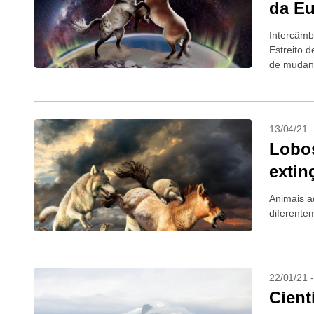
da Eu
Intercâmbi
Estreito d
de mudanç
13/04/21 
Lobos
extin
Animais a
diferente
22/01/21 
Cient