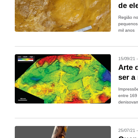
de el
Região no
pequenos 
mil anos
15/09/21 
Arte 
ser a
Impressõe
entre 169 
denisova
25/07/21 