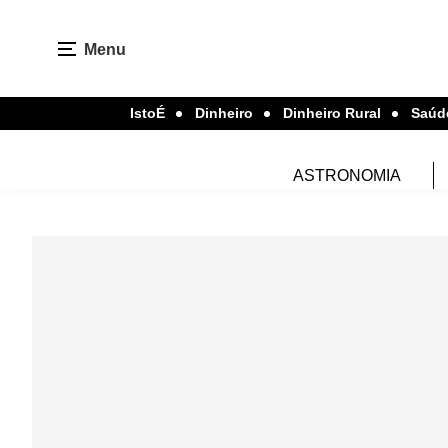
Menu
IstoÉ
Dinheiro
Dinheiro Rural
Saúd
ASTRONOMIA