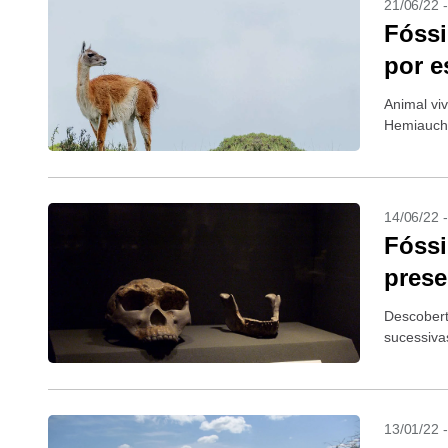
21/06/22 
Fóssi
por e
Animal vi
Hemiauch
14/06/22 
Fóssi
pres
Descobert
sucessiva
13/01/22 