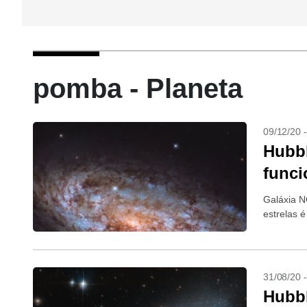
pomba - Planeta
09/12/20 
Hubbl
func
Galáxia N
estrelas 
31/08/20 
Hubbl