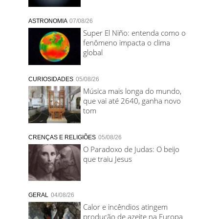
ASTRONOMIA
07/08/26
Super El Niño: entenda como o
fenômeno impacta o clima
global
CURIOSIDADES
05/08/26
Música mais longa do mundo,
que vai até 2640, ganha novo
tom
CRENÇAS E RELIGIÕES
05/08/26
O Paradoxo de Judas: O beijo
que traiu Jesus
GERAL
04/08/26
Calor e incêndios atingem
produção de azeite na Europa