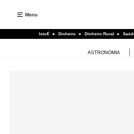
Menu
IstoÉ
Dinheiro
Dinheiro Rural
Saúd
ASTRONOMIA