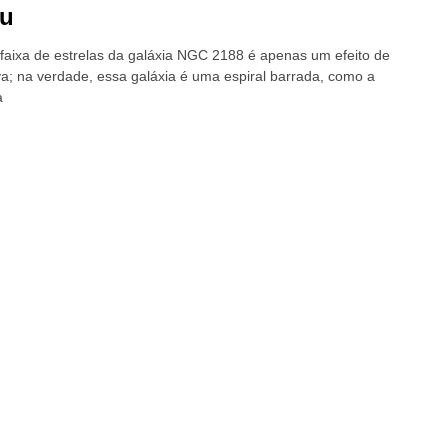
éu
a faixa de estrelas da galáxia NGC 2188 é apenas um efeito de
va; na verdade, essa galáxia é uma espiral barrada, como a
a