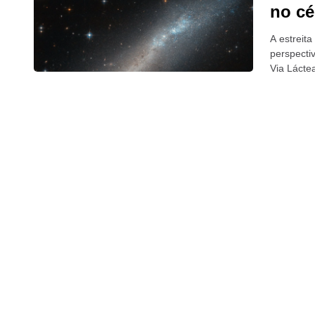
no c
A estreit
perspecti
Via Lácte