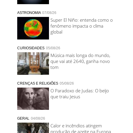
ASTRONOMIA
07/08/26
Super El Niño: entenda como o
fenômeno impacta o clima
global
CURIOSIDADES
05/08/26
Música mais longa do mundo,
que vai até 2640, ganha novo
tom
CRENÇAS E RELIGIÕES
05/08/26
O Paradoxo de Judas: O beijo
que traiu Jesus
GERAL
04/08/26
Calor e incêndios atingem
produção de azeite na Europa