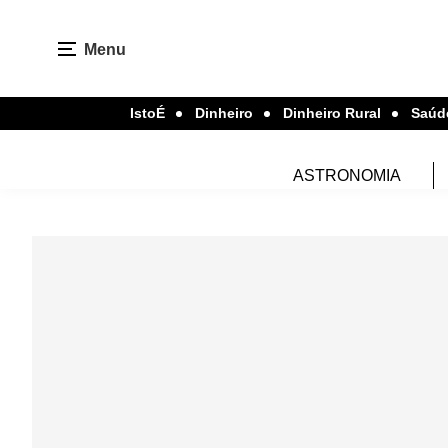
Menu
IstoÉ
Dinheiro
Dinheiro Rural
Saúd
ASTRONOMIA