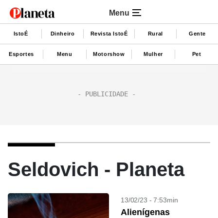
Menu
IstoÉ
Dinheiro
Revista IstoÉ
Rural
Gente
Esportes
Menu
Motorshow
Mulher
Pet
Seldovich - Planeta
13/02/23 - 7:53min
Alienígenas