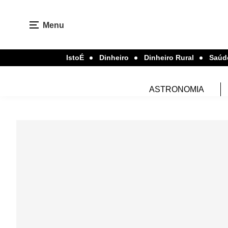
Menu
IstoÉ
Dinheiro
Dinheiro Rural
Saúd
ASTRONOMIA