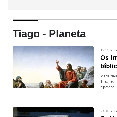
Tiago - Planeta
12/09/23 
Os ir
bíbli
Maria deu
Trechos d
hipótese
27/10/20 