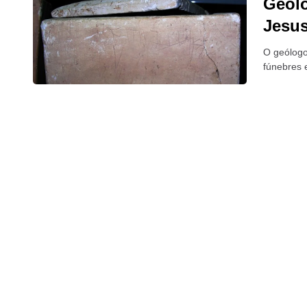
Geólo
Jesu
O geólogo
fúnebres 