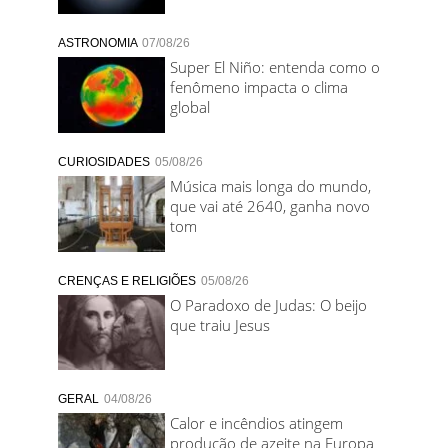
ASTRONOMIA
07/08/26
Super El Niño: entenda como o
fenômeno impacta o clima
global
CURIOSIDADES
05/08/26
Música mais longa do mundo,
que vai até 2640, ganha novo
tom
CRENÇAS E RELIGIÕES
05/08/26
O Paradoxo de Judas: O beijo
que traiu Jesus
GERAL
04/08/26
Calor e incêndios atingem
produção de azeite na Europa