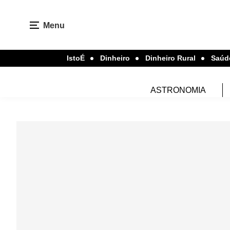
Menu
IstoÉ
Dinheiro
Dinheiro Rural
Saúd
ASTRONOMIA