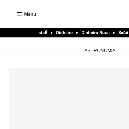
Menu
IstoÉ
Dinheiro
Dinheiro Rural
Saúd
ASTRONOMIA