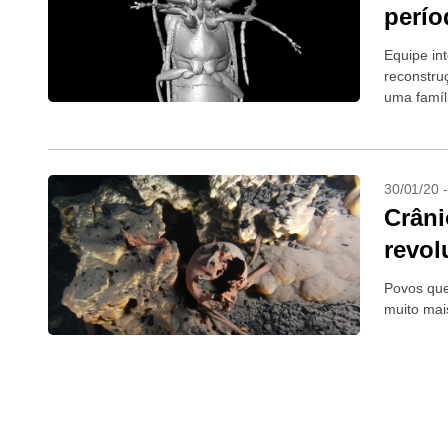
perío
Equipe in
reconstru
uma famíl
30/01/20 
Crâni
revol
Povos que
muito mai