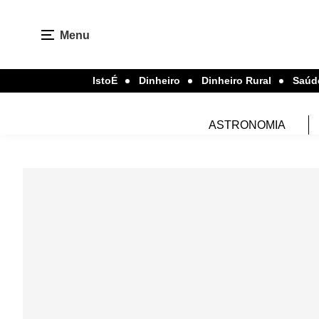
Menu
IstoÉ
Dinheiro
Dinheiro Rural
Saúd
ASTRONOMIA