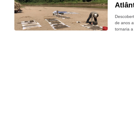
Atlân
Descobert
de anos a
tornaria 