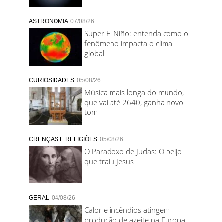
ASTRONOMIA
07/08/26
Super El Niño: entenda como o
fenômeno impacta o clima
global
CURIOSIDADES
05/08/26
Música mais longa do mundo,
que vai até 2640, ganha novo
tom
CRENÇAS E RELIGIÕES
05/08/26
O Paradoxo de Judas: O beijo
que traiu Jesus
GERAL
04/08/26
Calor e incêndios atingem
produção de azeite na Europa