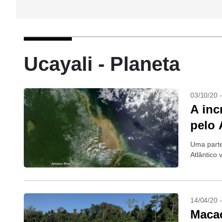
Ucayali - Planeta
03/10/20 
A inc
pelo
Uma parte
Atlântico
14/04/20 
Macac