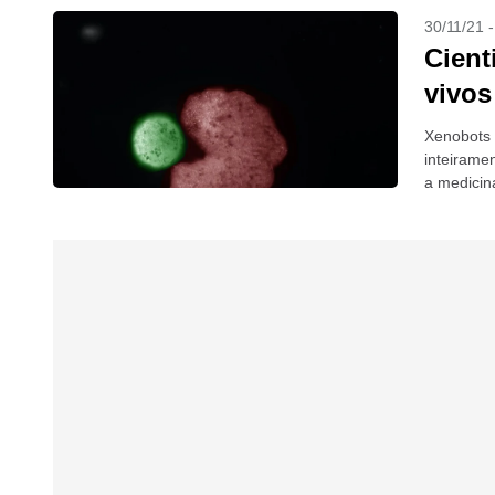
30/11/21 
Cient
vivos
Xenobots p
inteirame
a medicin