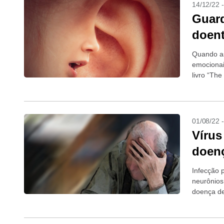
14/12/22 
Guard
doen
Quando as
emocionai
livro “The
01/08/22 
Vírus
doenç
Infecção 
neurônios
doença de