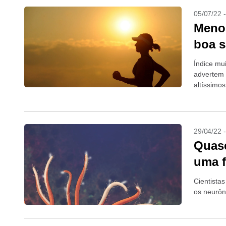
05/07/22 
Meno
boa s
Índice mui
advertem 
altíssimo
29/04/22 
Quase
uma f
Cientistas
os neurôn