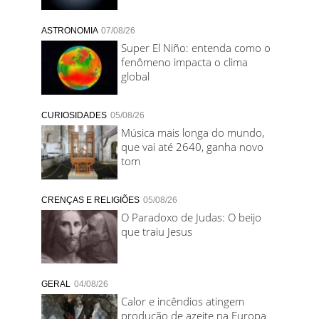
ASTRONOMIA
07/08/26
Super El Niño: entenda como o
fenômeno impacta o clima
global
CURIOSIDADES
05/08/26
Música mais longa do mundo,
que vai até 2640, ganha novo
tom
CRENÇAS E RELIGIÕES
05/08/26
O Paradoxo de Judas: O beijo
que traiu Jesus
GERAL
04/08/26
Calor e incêndios atingem
produção de azeite na Europa