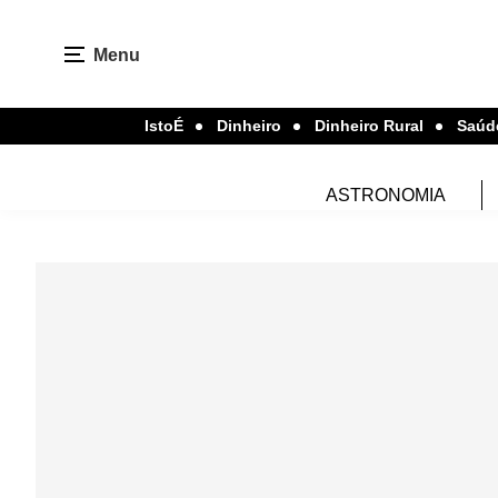
Menu
IstoÉ
Dinheiro
Dinheiro Rural
Saúd
ASTRONOMIA